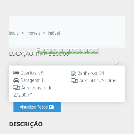
Conjunto Comercial
Bigorrilho, Curitiba
Alameda Júlia da Costa
Inicial
>
Imóveis
>
Imóvel
LOCAÇÃO: R$R$8.500,00
Anterior
Proxim
Quartos: 08
Banheiros: 04
Garagens: 1
Área útil: 272.00m²
Área construída:
272.00m²
Visualizar fotos
DESCRIÇÃO