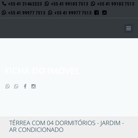
+55 41 31463223
+55 41 99103 7513
+55 41 99103 7513
+55 41 99977 7513
+55 41 99977 7513
FICHA DO IMÓVEL
TÉRREA COM 04 DORMITÓRIOS - JARDIM -
AR CONDICIONADO
Código do imóvel: 3170956