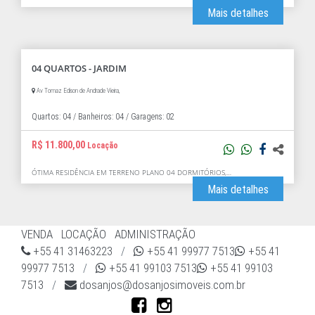
Mais detalhes
04 QUARTOS - JARDIM
Av Tomaz Edison de Andrade Vieira,
Quartos: 04 /
Banheiros: 04 /
Garagens: 02
R$ 11.800,00
Locação
ÓTIMA RESIDÊNCIA EM TERRENO PLANO 04 DORMITÓRIOS,…
Mais detalhes
VENDA
LOCAÇÃO
ADMINISTRAÇÃO
+55 41 31463223
/
+55 41 99977 7513
+55 41
99977 7513
/
+55 41 99103 7513
+55 41 99103
7513
/
dosanjos@dosanjosimoveis.com.br