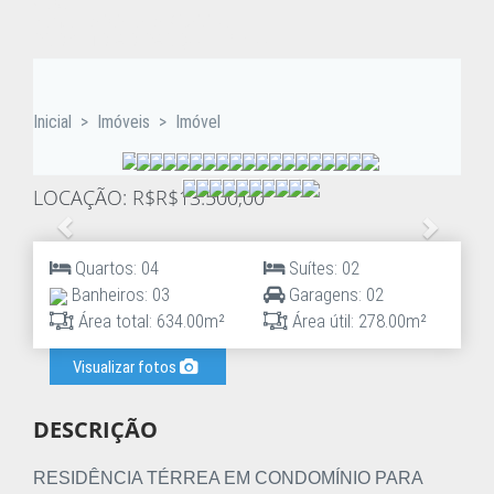
Casa
Santa Felicidade, Curitiba
PRÓXIMO AO PARQUE TINGUI
Inicial
>
Imóveis
>
Imóvel
LOCAÇÃO: R$R$13.500,00
Anterior
Proxim
Quartos: 04
Suítes: 02
Banheiros: 03
Garagens: 02
Área total: 634.00m²
Área útil: 278.00m²
Visualizar fotos
DESCRIÇÃO
RESIDÊNCIA TÉRREA EM CONDOMÍNIO PARA