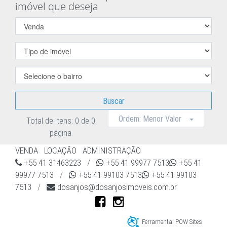
imóvel que deseja
Buscar
Ordem: Menor Valor
Total de itens: 0 de 0
página
VENDA
LOCAÇÃO
ADMINISTRAÇÃO
+55 41 31463223
/
+55 41 99977 7513
+55 41
99977 7513
/
+55 41 99103 7513
+55 41 99103
7513
/
dosanjos@dosanjosimoveis.com.br
Ferramenta: POW Sites